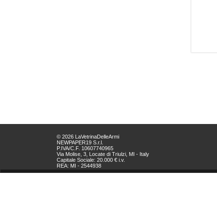
© 2026 LaVetrinaDelleArmi
NEWPAPER19 S.r.l.
P.IVA/C.F. 10607740965
Via Molise, 3, Locate di Triulzi, MI - Italy
Capitale Sociale: 20.000 € i.v.
REA: MI - 2544938
Servizio Clienti:
clienti@newpaper19.it
Tel Servizio Clienti:
+39 02 904 8111 - tasto 1