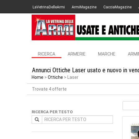
LaVetrinaDelleArmi
ArmiMagazine
CacciaMagazine
RICERCA
ARMERIE
MARCHE
ARMI
Annunci Ottiche Laser usato e nuovo in ven
Home
Ottiche
Laser
Trovate 4 offerte
RICERCA PER TESTO