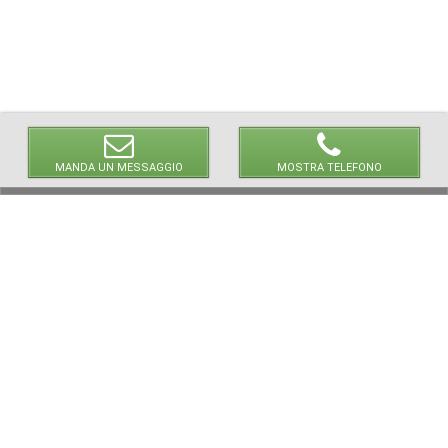
MANDA UN MESSAGGIO
MOSTRA TELEFONO
© 2026 LaVetrinaDelleArmi
NEWPAPER19 S.r.l.
P.IVA/C.F. 10607740965
Via Molise, 3, Locate di Triulzi, MI - Italy
Capitale Sociale: 20.000 € i.v.
REA: MI - 2544938
Servizio Clienti:
clienti@newpaper19.it
Tel Servizio Clienti:
+39 02 904 8111 - tasto 1