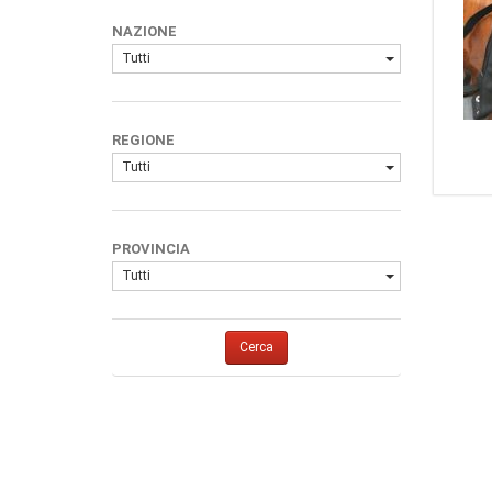
1
Burris
NAZIONE
1
Leupold
Tutti
1
Swarovski
1
Bushnell
1
Sig Sauer
REGIONE
1
Nikon
Tutti
1
Hawke Optics
1
Delta Optical
1
Geco
PROVINCIA
1
Hikmicro
Tutti
1
(Marca Generica)
1
Swarovski Optik
Cerca
1
OPTISAN