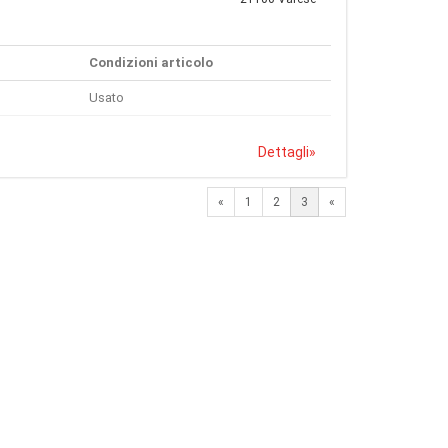
Condizioni articolo
Usato
Dettagli
»
Previous
«
1
2
3
«