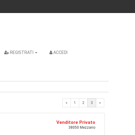
REGISTRATI
ACCEDI
Previous
«
1
2
3
«
Venditore Privato
38050 Mezzano