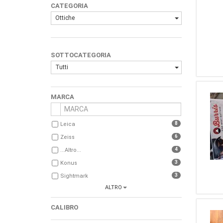
CATEGORIA
Ottiche
SOTTOCATEGORIA
Tutti
MARCA
8
Leica
6
Zeiss
4
...Altro...
3
Konus
3
Sightmark
ALTRO
2
Meopta
2
ATN
CALIBRO
2
Steiner