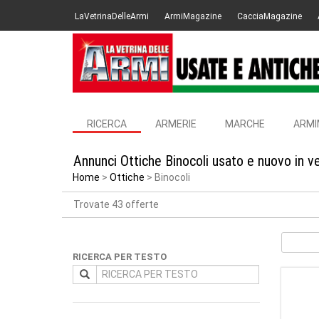
LaVetrinaDelleArmi
ArmiMagazine
CacciaMagazine
RICERCA
ARMERIE
MARCHE
ARMI
Annunci Ottiche Binocoli usato e nuovo in v
Home
Ottiche
Binocoli
Trovate 43 offerte
RICERCA PER TESTO