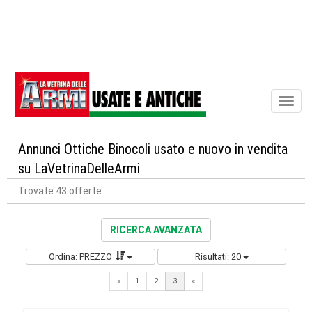
Toggl
naviga
Annunci Ottiche Binocoli usato e nuovo in vendita
su LaVetrinaDelleArmi
Trovate 43 offerte
RICERCA AVANZATA
Ordina: PREZZO
Risultati: 20
Previous
«
1
2
3
«