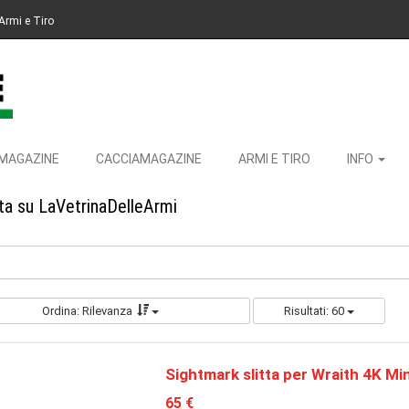
Armi e Tiro
MAGAZINE
CACCIAMAGAZINE
ARMI E TIRO
INFO
ita su LaVetrinaDelleArmi
Ordina: Rilevanza
Risultati: 60
Sightmark slitta per Wraith 4K Min
65 €