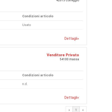
42015 Correggio
Condizioni articolo
Usato
Dettagli
»
Venditore Privato
54100 massa
Condizioni articolo
n.d.
Dettagli
»
«
1
«