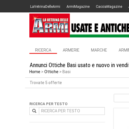
LaVetrinaDelleArmi
ArmiMagazine
CacciaMagazine
RICERCA
ARMERIE
MARCHE
ARMI
Annunci Ottiche Basi usato e nuovo in vend
Home
Ottiche
Basi
Trovate 5 offerte
RICERCA PER TESTO