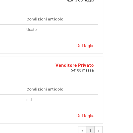
42015 Correggio
Condizioni articolo
Usato
Dettagli
»
Venditore Privato
54100 massa
Condizioni articolo
n.d.
Dettagli
»
«
1
«