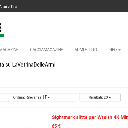
Armi e Tiro
MAGAZINE
CACCIAMAGAZINE
ARMI E TIRO
INFO
ita su LaVetrinaDelleArmi
Ordina: Rilevanza
Risultati: 20
Sightmark slitta per Wraith 4K Min
65 €