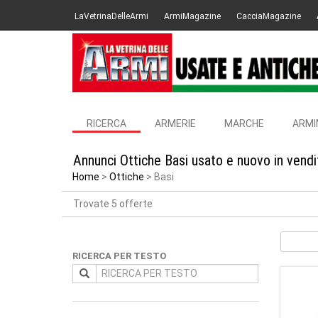
LaVetrinaDelleArmi
ArmiMagazine
CacciaMagazine
RICERCA
ARMERIE
MARCHE
ARMI
Annunci Ottiche Basi usato e nuovo in vend
Home
Ottiche
Basi
Trovate 5 offerte
RICERCA PER TESTO