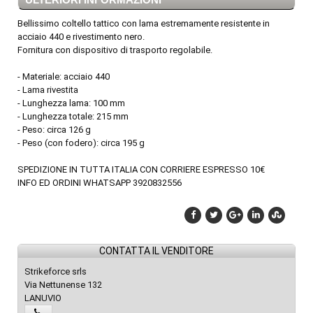
Bellissimo coltello tattico con lama estremamente resistente in
acciaio 440 e rivestimento nero.
Fornitura con dispositivo di trasporto regolabile.
- Materiale: acciaio 440
- Lama rivestita
- Lunghezza lama: 100 mm
- Lunghezza totale: 215 mm
- Peso: circa 126 g
- Peso (con fodero): circa 195 g
SPEDIZIONE IN TUTTA ITALIA CON CORRIERE ESPRESSO 10€
INFO ED ORDINI WHATSAPP 3920832556
CONTATTA IL VENDITORE
Strikeforce srls
Via Nettunense 132
LANUVIO