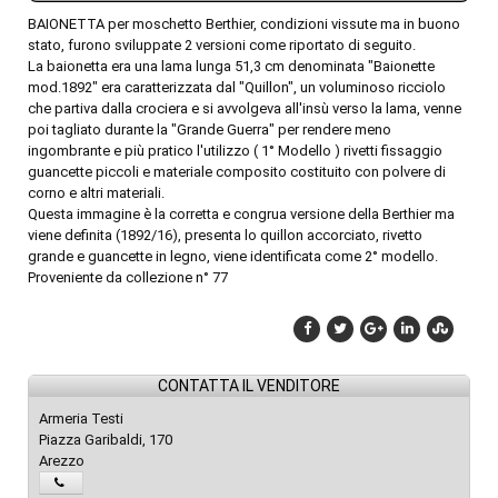
BAIONETTA per moschetto Berthier, condizioni vissute ma in buono
stato, furono sviluppate 2 versioni come riportato di seguito.
La baionetta era una lama lunga 51,3 cm denominata "Baionette
mod.1892" era caratterizzata dal "Quillon", un voluminoso ricciolo
che partiva dalla crociera e si avvolgeva all'insù verso la lama, venne
poi tagliato durante la "Grande Guerra" per rendere meno
ingombrante e più pratico l'utilizzo ( 1° Modello ) rivetti fissaggio
guancette piccoli e materiale composito costituito con polvere di
corno e altri materiali.
Questa immagine è la corretta e congrua versione della Berthier ma
viene definita (1892/16), presenta lo quillon accorciato, rivetto
grande e guancette in legno, viene identificata come 2° modello.
Proveniente da collezione n° 77
CONTATTA IL VENDITORE
Armeria Testi
Piazza Garibaldi, 170
Arezzo