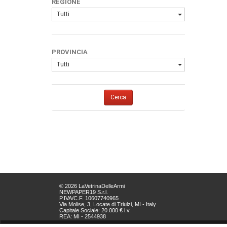
REGIONE
Tutti
PROVINCIA
Tutti
Cerca
© 2026 LaVetrinaDelleArmi
NEWPAPER19 S.r.l.
P.IVA/C.F. 10607740965
Via Molise, 3, Locate di Triulzi, MI - Italy
Capitale Sociale: 20.000 € i.v.
REA: MI - 2544938