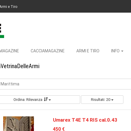
Armi e Tiro
MAGAZINE
CACCIAMAGAZINE
ARMI E TIRO
INFO
aVetrinaDelleArmi
a Marittima
Ordina: Rilevanza
Risultati: 20
Umarex T4E T4 RIS cal.0.43
450 €