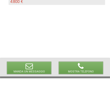
4.800 €
MANDA UN MESSAGGIO
MOSTRA TELEFONO
© 2026 LaVetrinaDelleArmi
NEWPAPER19 S.r.l.
P.IVA/C.F. 10607740965
Via Molise, 3, Locate di Triulzi, MI - Italy
Capitale Sociale: 20.000 € i.v.
REA: MI - 2544938
Servizio Clienti:
clienti@newpaper19.it