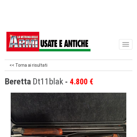
Toggl
naviga
<< Torna ai risultati
Beretta
Dt11blak
4.800 €