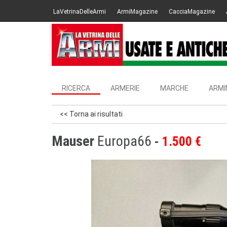
LaVetrinaDelleArmi
ArmiMagazine
CacciaMagazine
RICERCA
ARMERIE
MARCHE
ARMI
<< Torna ai risultati
Mauser
Europa66
1.500 €