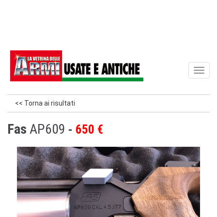
Toggl
naviga
<< Torna ai risultati
Fas
AP609
650 €