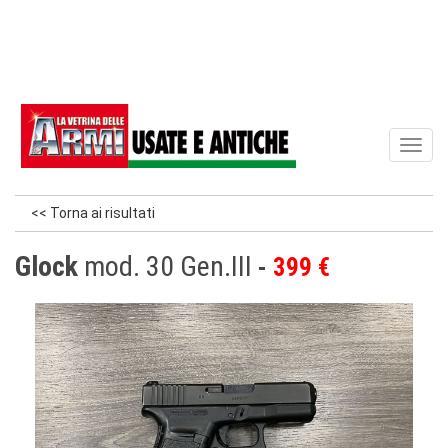
Toggl
naviga
<< Torna ai risultati
Glock
mod. 30 Gen.III
399 €