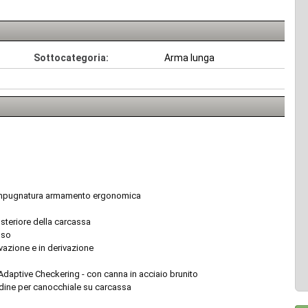
Sottocategoria:
Arma lunga
s
n impugnatura armamento ergonomica
steriore della carcassa
sso
vazione e in derivazione
Adaptive Checkering - con canna in acciaio brunito
ondine per canocchiale su carcassa