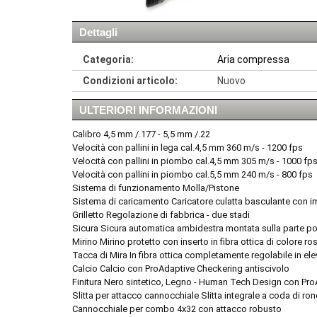
Dettagli
Categoria:
Aria compressa
Condizioni articolo:
Nuovo
ULTERIORI INFORMAZIONI
Calibro 4,5 mm /.177 - 5,5 mm /.22
Velocità con pallini in lega cal.4,5 mm 360 m/s - 1200 fps
Velocità con pallini in piombo cal.4,5 mm 305 m/s - 1000 fp
Velocità con pallini in piombo cal.5,5 mm 240 m/s - 800 fps
Sistema di funzionamento Molla/Pistone
Sistema di caricamento Caricatore culatta basculante co
Grilletto Regolazione di fabbrica - due stadi
Sicura Sicura automatica ambidestra montata sulla parte po
Mirino Mirino protetto con inserto in fibra ottica di colore ro
Tacca di Mira In fibra ottica completamente regolabile in ele
Calcio Calcio con ProAdaptive Checkering antiscivolo
Finitura Nero sintetico, Legno - Human Tech Design con Pro
Slitta per attacco cannocchiale Slitta integrale a coda di r
Cannocchiale per combo 4x32 con attacco robusto