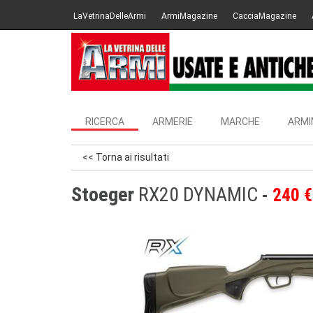
LaVetrinaDelleArmi
ArmiMagazine
CacciaMagazine
RICERCA
ARMERIE
MARCHE
ARMI
<< Torna ai risultati
Stoeger
RX20 DYNAMIC
240 €