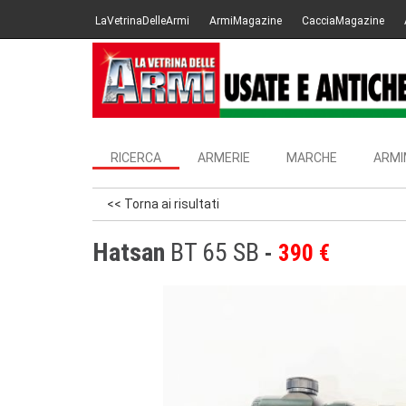
LaVetrinaDelleArmi
ArmiMagazine
CacciaMagazine
RICERCA
ARMERIE
MARCHE
ARMI
<< Torna ai risultati
Hatsan
BT 65 SB
390 €