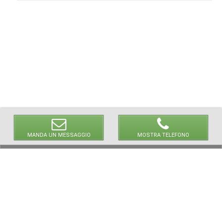
MANDA UN MESSAGGIO
MOSTRA TELEFONO
© 2026 LaVetrinaDelleArmi
NEWPAPER19 S.r.l.
P.IVA/C.F. 10607740965
Via Molise, 3, Locate di Triulzi, MI - Italy
Capitale Sociale: 20.000 € i.v.
REA: MI - 2544938
Servizio Clienti:
clienti@newpaper19.it
Tel Servizio Clienti:
+39 02 904 8111 - tasto 1