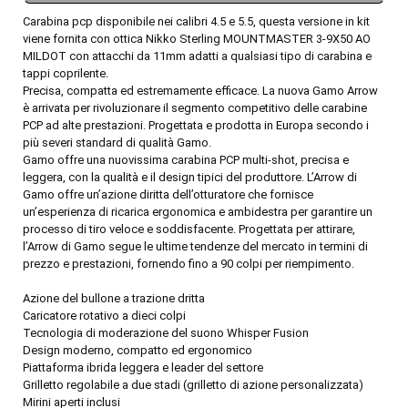
Carabina pcp disponibile nei calibri 4.5 e 5.5, questa versione in kit
viene fornita con ottica Nikko Sterling MOUNTMASTER 3-9X50 AO
MILDOT con attacchi da 11mm adatti a qualsiasi tipo di carabina e
tappi coprilente.
Precisa, compatta ed estremamente efficace. La nuova Gamo Arrow
è arrivata per rivoluzionare il segmento competitivo delle carabine
PCP ad alte prestazioni. Progettata e prodotta in Europa secondo i
più severi standard di qualità Gamo.
Gamo offre una nuovissima carabina PCP multi-shot, precisa e
leggera, con la qualità e il design tipici del produttore. L’Arrow di
Gamo offre un’azione diritta dell’otturatore che fornisce
un’esperienza di ricarica ergonomica e ambidestra per garantire un
processo di tiro veloce e soddisfacente. Progettata per attirare,
l’Arrow di Gamo segue le ultime tendenze del mercato in termini di
prezzo e prestazioni, fornendo fino a 90 colpi per riempimento.
Azione del bullone a trazione dritta
Caricatore rotativo a dieci colpi
Tecnologia di moderazione del suono Whisper Fusion
Design moderno, compatto ed ergonomico
Piattaforma ibrida leggera e leader del settore
Grilletto regolabile a due stadi (grilletto di azione personalizzata)
Mirini aperti inclusi