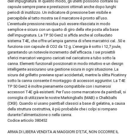
dell’impugnatura. In questo modo, gli utenti possono contare su
capsule sempre piene e prestazioni ottimali anche dopo lunghi
periodi di inutilizzo. Un indicatore di pressione ben visibile e
percepibile al tatto mostra se il marcatore è pronto all’uso.
L’eventuale pressione residua può essere rilasciata in modo
semplice e sicuro con un quarto di giro della vite posta alla base
dell’impugnatura. La TP 50 Gen2 si affida anche al collaudato
sistema T4E, che offre un’ampia gamma di sfere marcatrici cal. .50 e
funziona con capsule di CO2 da 12 g. L’energia è sotto i 12,7 joule,
garantendo un notevole incremento dell’efficacia. I sei proiettili
sferici marcatori vengono caricati nel caricatore a tubo sotto la
canna. Elementi funzionali posizionati in modo intuitivo e un design
intelligente assicurano una gestione sicura in ogni situazione. La
sicura del grilletto previene spari accidentali, mentre la slitta Picatinny
sotto la canna consente il montaggio di accessori aggiuntivi. La T4E
TP 50 Gen2 è inoltre pienamente compatibile con i numerosi
accessori T4E già esistenti. Per l’uso come marcatore da paintball, si
consiglia di utilizzare le nostre Markingballs (MAB) o Chalkballs
(CKB). Quando si usano paintball classici a base di gelatina, a causa
della struttura costruttiva, è più probabile che i colpi si rompano
durante l’alimentazione o nella canna.
Codice articolo 380452
ARMA DI LIBERA VENDITA AI MAGGIORI D'ETA', NON OCCORRE IL