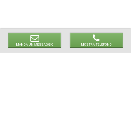
MANDA UN MESSAGGIO
MOSTRA TELEFONO
© 2026 LaVetrinaDelleArmi
NEWPAPER19 S.r.l.
P.IVA/C.F. 10607740965
Via Molise, 3, Locate di Triulzi, MI - Italy
Capitale Sociale: 20.000 € i.v.
REA: MI - 2544938
Servizio Clienti:
clienti@newpaper19.it
Tel Servizio Clienti:
+39 02 904 8111 - tasto 1