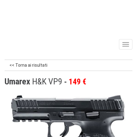
Toggl
naviga
<< Torna ai risultati
Umarex
H&K VP9
149 €