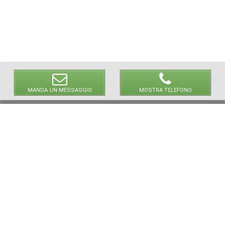
MANDA UN MESSAGGIO
MOSTRA TELEFONO
© 2026 LaVetrinaDelleArmi
NEWPAPER19 S.r.l.
P.IVA/C.F. 10607740965
Via Molise, 3, Locate di Triulzi, MI - Italy
Capitale Sociale: 20.000 € i.v.
REA: MI - 2544938
Servizio Clienti:
clienti@newpaper19.it
Tel Servizio Clienti:
+39 02 904 8111 - tasto 1