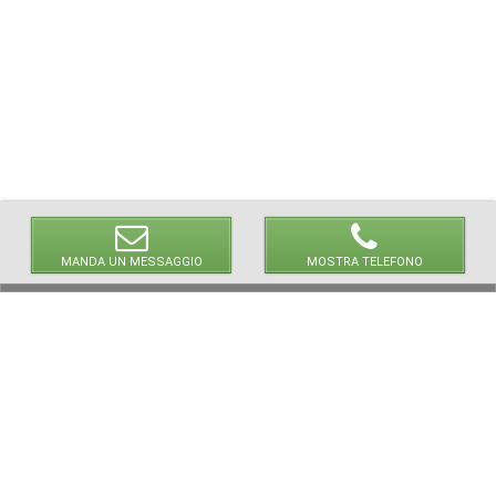
MANDA UN MESSAGGIO
MOSTRA TELEFONO
© 2026 LaVetrinaDelleArmi
NEWPAPER19 S.r.l.
P.IVA/C.F. 10607740965
Via Molise, 3, Locate di Triulzi, MI - Italy
Capitale Sociale: 20.000 € i.v.
REA: MI - 2544938
Servizio Clienti:
clienti@newpaper19.it
Tel Servizio Clienti:
+39 02 904 8111 - tasto 1