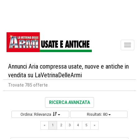
Toggl
naviga
Annunci Aria compressa usate, nuove e antiche in
vendita su LaVetrinaDelleArmi
Trovate 785 offerte
RICERCA AVANZATA
Ordina: Rilevanza
Risultati: 80
Next
«
1
2
3
4
5
»