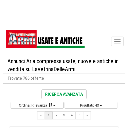
Toggl
naviga
Annunci Aria compressa usate, nuove e antiche in
vendita su LaVetrinaDelleArmi
Trovate 786 offerte
RICERCA AVANZATA
Ordina: Rilevanza
Risultati: 40
Next
«
1
2
3
4
5
»