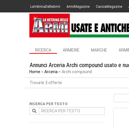
LaVetrinaDelleArmi
ArmiMagazine
CacciaMagazine
RICERCA
ARMERIE
MARCHE
ARMI
Annunci Arceria Archi compound usato e nuo
Home
Arceria
Archi compound
Trovate 3 offerte
RICERCA PER TESTO