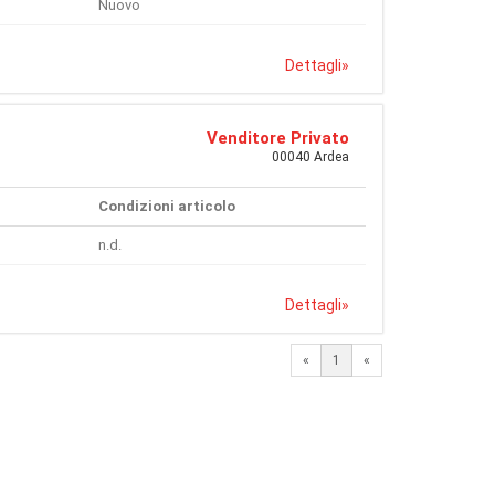
Nuovo
Dettagli
»
Venditore Privato
00040 Ardea
Condizioni articolo
n.d.
Dettagli
»
«
1
«