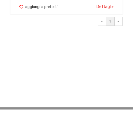
Dettagli
»
aggiungi a preferiti
«
1
«
© 2026 LaVetrinaDelleArmi
NEWPAPER19 S.r.l.
P.IVA/C.F. 10607740965
Via Molise, 3, Locate di Triulzi, MI - Italy