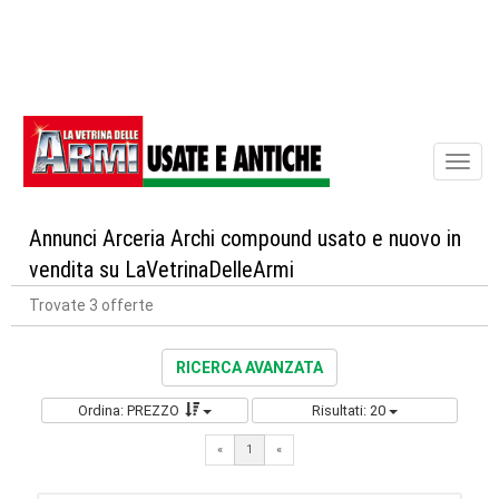
Toggl
naviga
Annunci Arceria Archi compound usato e nuovo in
vendita su LaVetrinaDelleArmi
Trovate 3 offerte
RICERCA AVANZATA
Ordina: PREZZO
Risultati: 20
«
1
«