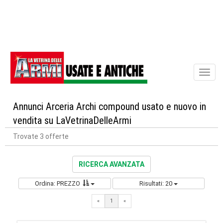
Toggl
naviga
Annunci Arceria Archi compound usato e nuovo in
vendita su LaVetrinaDelleArmi
Trovate 3 offerte
RICERCA AVANZATA
Ordina: PREZZO
Risultati: 20
«
1
«