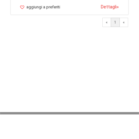
Dettagli
»
aggiungi a preferiti
«
1
«
© 2026 LaVetrinaDelleArmi
NEWPAPER19 S.r.l.
P.IVA/C.F. 10607740965
Via Molise, 3, Locate di Triulzi, MI - Italy