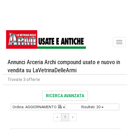
Toggl
naviga
Annunci Arceria Archi compound usato e nuovo in
vendita su LaVetrinaDelleArmi
Trovate 3 offerte
RICERCA AVANZATA
Ordina: AGGIORNAMENTO
Risultati: 20
«
1
«