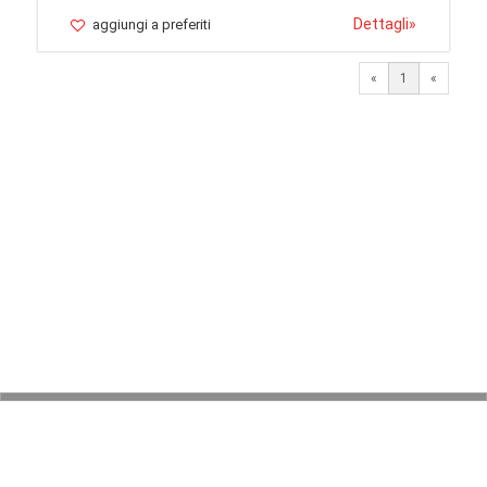
Dettagli
»
aggiungi a preferiti
«
1
«
© 2026 LaVetrinaDelleArmi
NEWPAPER19 S.r.l.
P.IVA/C.F. 10607740965
Via Molise, 3, Locate di Triulzi, MI - Italy