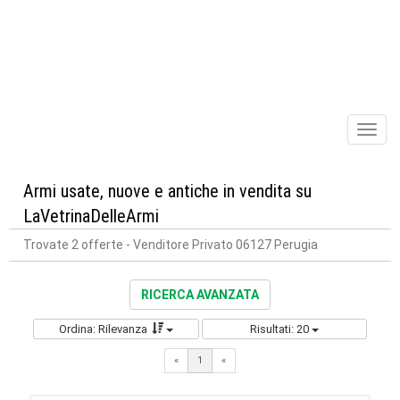
Toggl
naviga
Armi usate, nuove e antiche in vendita su
LaVetrinaDelleArmi
Trovate 2 offerte
- Venditore Privato 06127 Perugia
RICERCA AVANZATA
Ordina: Rilevanza
Risultati: 20
«
1
«