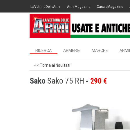
LaVetrinaDelleArmi
ArmiMagazine
CacciaMagazine
RICERCA
ARMERIE
MARCHE
ARMI
<< Torna ai risultati
Sako
Sako 75 RH
290 €