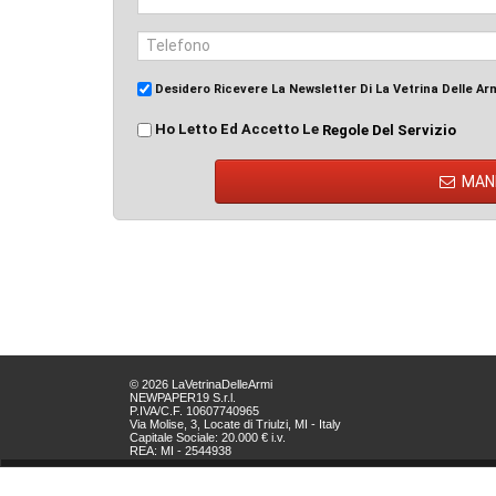
Desidero Ricevere La Newsletter Di La Vetrina Delle Ar
Ho Letto Ed Accetto Le
Regole Del Servizio
MAN
© 2026 LaVetrinaDelleArmi
NEWPAPER19 S.r.l.
P.IVA/C.F. 10607740965
Via Molise, 3, Locate di Triulzi, MI - Italy
Capitale Sociale: 20.000 € i.v.
REA: MI - 2544938
Servizio Clienti:
clienti@newpaper19.it
Tel Servizio Clienti: