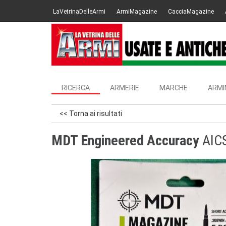
LaVetrinaDelleArmi
ArmiMagazine
CacciaMagazine
RICERCA
ARMERIE
MARCHE
ARMI
<< Torna ai risultati
MDT Engineered Accuracy
AICS