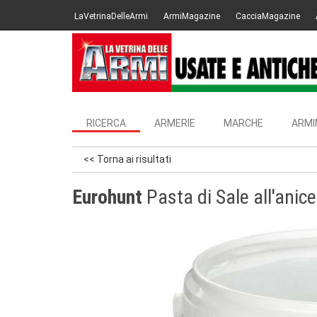
LaVetrinaDelleArmi
ArmiMagazine
CacciaMagazine
RICERCA
ARMERIE
MARCHE
ARMI
<< Torna ai risultati
Eurohunt
Pasta di Sale all'anice