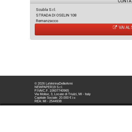
CONTAT
Scubla S.r.l.
STRADA DI OSELIN 108
Remanzacco
VAI AL
© 2026 LaVetrinaDelleArmi
NEWPAPER19 S.r.l.
P.IVA/C.F. 10607740965
Via Molise, 3, Locate di Triulzi, MI - Italy
Capitale Sociale: 20.000 € i.v.
REA: MI - 2544938
Servizio Clienti:
clienti@newpaper19.it
Tel Servizio Clienti:
+39 02 904 8111 - tasto 1