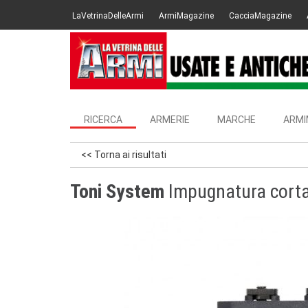
LaVetrinaDelleArmi
ArmiMagazine
CacciaMagazine
RICERCA
ARMERIE
MARCHE
ARMI
<< Torna ai risultati
Toni System
Impugnatura cort