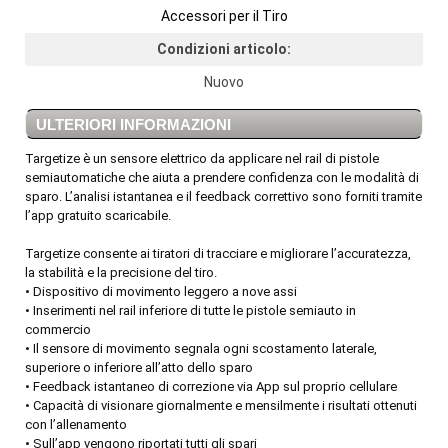
Accessori per il Tiro
Condizioni articolo:
Nuovo
ULTERIORI INFORMAZIONI
Targetize è un sensore elettrico da applicare nel rail di pistole
semiautomatiche che aiuta a prendere confidenza con le modalità di
sparo. L’analisi istantanea e il feedback correttivo sono forniti tramite
l’app gratuito scaricabile.
Targetize consente ai tiratori di tracciare e migliorare l’accuratezza,
la stabilità e la precisione del tiro.
• Dispositivo di movimento leggero a nove assi
• Inserimenti nel rail inferiore di tutte le pistole semiauto in
commercio
• Il sensore di movimento segnala ogni scostamento laterale,
superiore o inferiore all’atto dello sparo
• Feedback istantaneo di correzione via App sul proprio cellulare
• Capacità di visionare giornalmente e mensilmente i risultati ottenuti
con l’allenamento
• Sull’app vengono riportati tutti gli spari