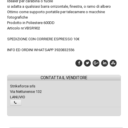
Idealer per carabina o fucile
si adatta a qualsiasi barra orrizontale, finestra, o ramo di albero
Ottimo come supporto portatile per telecamere o macchine
fotografiche
Prodotto in Poliestere 600DD
Articolo nr.VBSR902
SPEDIZIONE CON CORRIERE ESPRESSO 10€
INFO ED ORDINI WHATSAPP 3920832556
CONTATTA IL VENDITORE
Strikeforce srls
Via Nettunense 132
LANUVIO