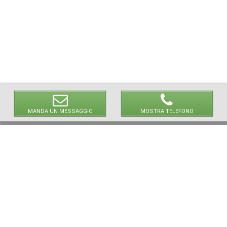
MANDA UN MESSAGGIO
MOSTRA TELEFONO
© 2026 LaVetrinaDelleArmi
NEWPAPER19 S.r.l.
P.IVA/C.F. 10607740965
Via Molise, 3, Locate di Triulzi, MI - Italy
Capitale Sociale: 20.000 € i.v.
REA: MI - 2544938
Servizio Clienti:
clienti@newpaper19.it
Tel Servizio Clienti:
+39 02 904 8111 - tasto 1