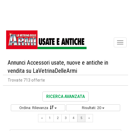
Toggl
naviga
Annunci Accessori usate, nuove e antiche in
vendita su LaVetrinaDelleArmi
Trovate 713 offerte
RICERCA AVANZATA
Ordina: Rilevanza
Risultati: 20
Previous
Next
«
1
2
3
4
5
»