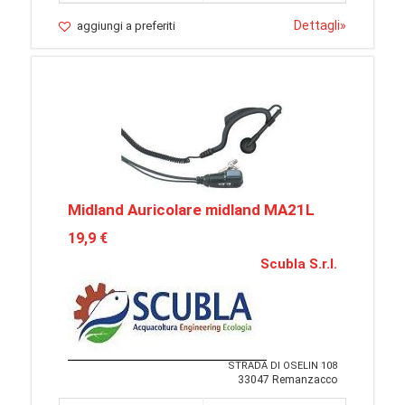
Dettagli
»
aggiungi a preferiti
Midland Auricolare midland MA21L
19,9 €
Scubla S.r.l.
STRADA DI OSELIN 108
33047 Remanzacco