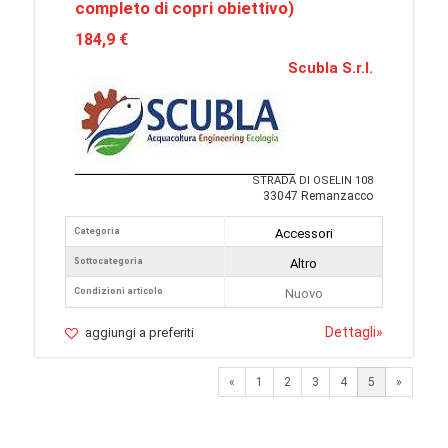
completo di copri obiettivo)
184,9 €
Scubla S.r.l.
STRADA DI OSELIN 108
33047 Remanzacco
Categoria
Accessori
Sottocategoria
Altro
Condizioni articolo
Nuovo
Dettagli
»
aggiungi a preferiti
Previous
Next
«
1
2
3
4
5
»