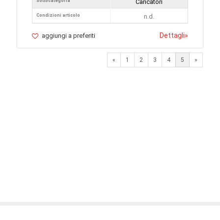
Sottocategoria
Caricatori
Condizioni articolo
n.d.
Dettagli
»
aggiungi a preferiti
Previous
Next
«
1
2
3
4
5
»