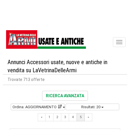
Toggl
naviga
Annunci Accessori usate, nuove e antiche in
vendita su LaVetrinaDelleArmi
Trovate 713 offerte
RICERCA AVANZATA
Ordina: AGGIORNAMENTO
Risultati: 20
Previous
Next
«
1
2
3
4
5
»