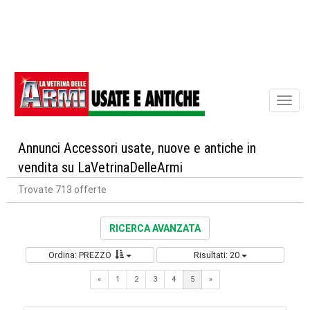
Toggl
naviga
Annunci Accessori usate, nuove e antiche in
vendita su LaVetrinaDelleArmi
Trovate 713 offerte
RICERCA AVANZATA
Ordina: PREZZO
Risultati: 20
Previous
Next
«
1
2
3
4
5
»