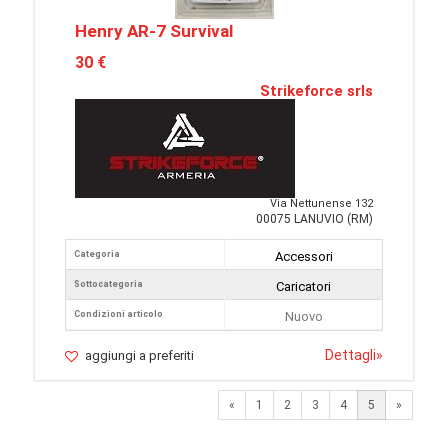
Henry AR-7 Survival
30 €
Strikeforce srls
Via Nettunense 132
00075 LANUVIO (RM)
Categoria
Accessori
Sottocategoria
Caricatori
Condizioni articolo
Nuovo
Dettagli
»
aggiungi a preferiti
Previous
Next
«
1
2
3
4
5
»