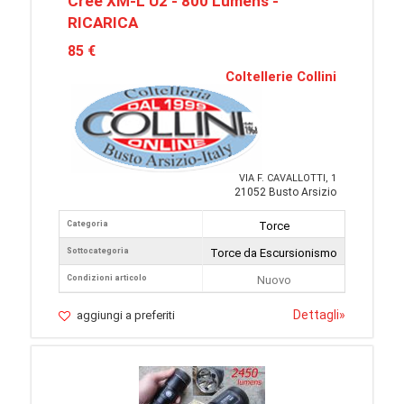
Cree XM-L U2 - 800 Lumens -
RICARICA
85 €
Coltellerie Collini
VIA F. CAVALLOTTI, 1
21052 Busto Arsizio
Categoria
Torce
Sottocategoria
Torce da Escursionismo
Condizioni articolo
Nuovo
Dettagli
»
aggiungi a preferiti