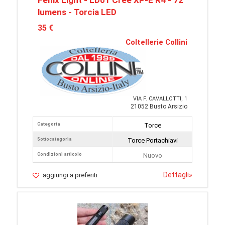
Fenix Light - LD01 Cree XP-E R4 - 72
lumens - Torcia LED
35 €
Coltellerie Collini
VIA F. CAVALLOTTI, 1
21052 Busto Arsizio
Categoria
Torce
Sottocategoria
Torce Portachiavi
Condizioni articolo
Nuovo
Dettagli
»
aggiungi a preferiti