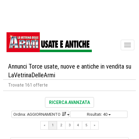
Toggl
naviga
Annunci Torce usate, nuove e antiche in vendita su
LaVetrinaDelleArmi
Trovate 161 offerte
RICERCA AVANZATA
Ordina: AGGIORNAMENTO
Risultati: 40
Next
«
1
2
3
4
5
»