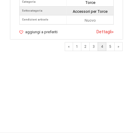
Categoria
Torce
Sottocategoria
Accessori per Torce
Condizioni articolo
Nuovo
Dettagli
»
aggiungi a preferiti
Previous
Next
«
1
2
3
4
5
»