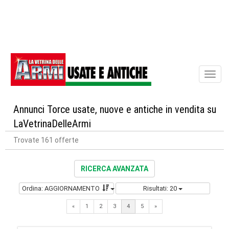
Toggl
naviga
Annunci Torce usate, nuove e antiche in vendita su
LaVetrinaDelleArmi
Trovate 161 offerte
RICERCA AVANZATA
Ordina: AGGIORNAMENTO
Risultati: 20
Previous
Next
«
1
2
3
4
5
»