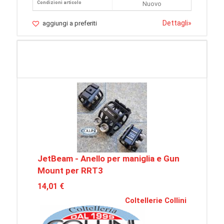
Condizioni articolo
Nuovo
Dettagli
»
aggiungi a preferiti
JetBeam - Anello per maniglia e Gun
Mount per RRT3
14,01 €
Coltellerie Collini