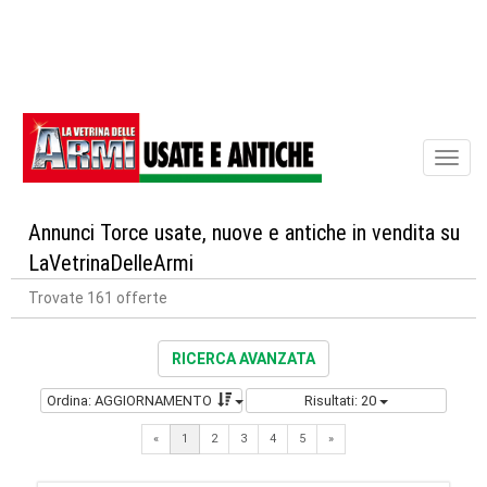
Toggl
naviga
Annunci Torce usate, nuove e antiche in vendita su
LaVetrinaDelleArmi
Trovate 161 offerte
RICERCA AVANZATA
Ordina: AGGIORNAMENTO
Risultati: 20
Next
«
1
2
3
4
5
»