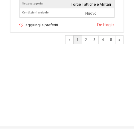
Sottocategoria
Torce Tattiche e Militari
Condizioni articolo
Nuovo
Dettagli
»
aggiungi a preferiti
Next
«
1
2
3
4
5
»