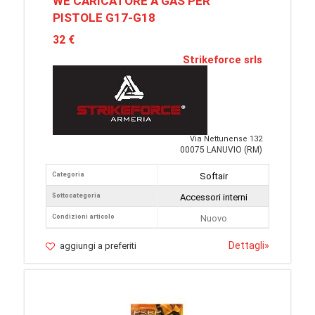
WE CARICATORE A GAS PER
PISTOLE G17-G18
32 €
Strikeforce srls
Via Nettunense 132
00075 LANUVIO (RM)
Categoria
Softair
Sottocategoria
Accessori interni
Condizioni articolo
Nuovo
Dettagli
»
aggiungi a preferiti