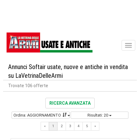
Toggl
naviga
Annunci Softair usate, nuove e antiche in vendita
su LaVetrinaDelleArmi
Trovate 106 offerte
RICERCA AVANZATA
Ordina: AGGIORNAMENTO
Risultati: 20
Next
«
1
2
3
4
5
»