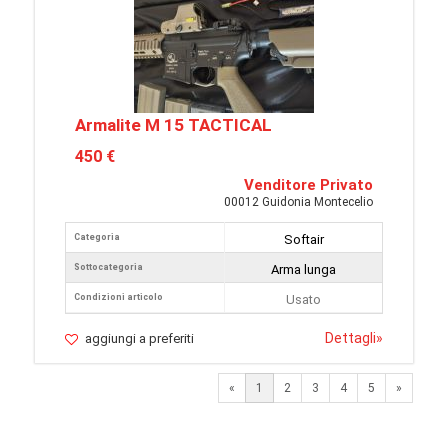
Armalite M 15 TACTICAL
450 €
Venditore Privato
00012 Guidonia Montecelio
Categoria
Softair
Sottocategoria
Arma lunga
Condizioni articolo
Usato
Dettagli
»
aggiungi a preferiti
Next
«
1
2
3
4
5
»