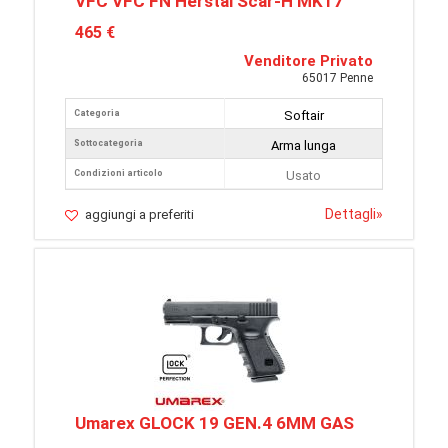
VFC VFC FN Herstal Scar-H MK17
465 €
Venditore Privato
65017 Penne
Categoria
Softair
Sottocategoria
Arma lunga
Condizioni articolo
Usato
Dettagli
»
aggiungi a preferiti
Umarex GLOCK 19 GEN.4 6MM GAS