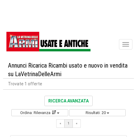
Toggl
naviga
Annunci Ricarica Ricambi usato e nuovo in vendita
su LaVetrinaDelleArmi
Trovate 1 offerte
RICERCA AVANZATA
Ordina: Rilevanza
Risultati: 20
«
1
«