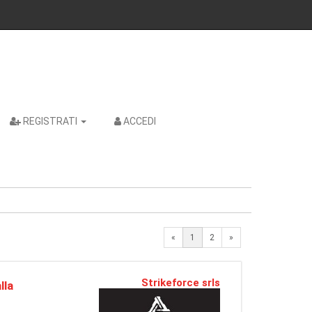
REGISTRATI
ACCEDI
Next
«
1
2
»
Strikeforce srls
lla