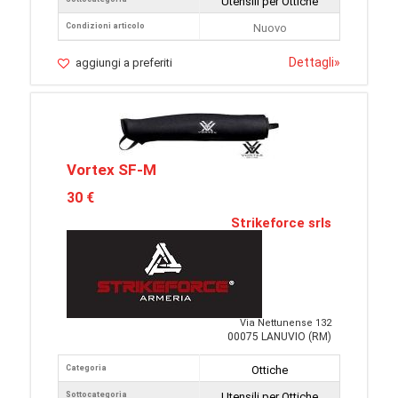
Utensili per Ottiche
Condizioni articolo
Nuovo
Dettagli
»
aggiungi a preferiti
Vortex SF-M
30 €
Strikeforce srls
Via Nettunense 132
00075 LANUVIO (RM)
Categoria
Ottiche
Sottocategoria
Utensili per Ottiche