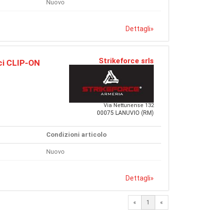
Nuovo
Dettagli
»
Strikeforce srls
ici CLIP-ON
Via Nettunense 132
00075 LANUVIO (RM)
Condizioni articolo
Nuovo
Dettagli
»
«
1
«