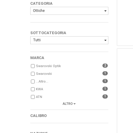
CATEGORIA
Ottiche
SOTTOCATEGORIA
Tutti
MARCA
2
Swarovski Optik
1
Swarovski
1
...Altro...
1
KWA
1
ATN
ALTRO
1
Sightmark
CALIBRO