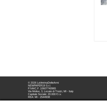
© 2026 LaVetrinaDelleArmi
NEWPAPER19 S.r.l.
P.IVA/C.F. 10607740965
Via Molise, 3, Locate di Triulzi, MI - Italy
Capitale Sociale: 20.000 € i.v.
REA: MI - 2544938
Servizio Clienti:
clienti@newpaper19.it
Tel Servizio Clienti: