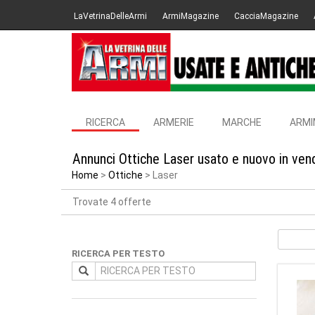
LaVetrinaDelleArmi
ArmiMagazine
CacciaMagazine
RICERCA
ARMERIE
MARCHE
ARMI
Annunci Ottiche Laser usato e nuovo in ven
Home
Ottiche
Laser
Trovate 4 offerte
RICERCA PER TESTO