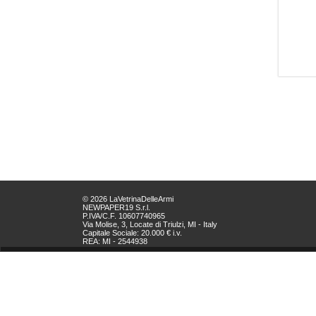
© 2026 LaVetrinaDelleArmi
NEWPAPER19 S.r.l.
P.IVA/C.F. 10607740965
Via Molise, 3, Locate di Triulzi, MI - Italy
Capitale Sociale: 20.000 € i.v.
REA: MI - 2544938
Servizio Clienti:
clienti@newpaper19.it
Tel Servizio Clienti:
+39 02 904 8111 - tasto 1