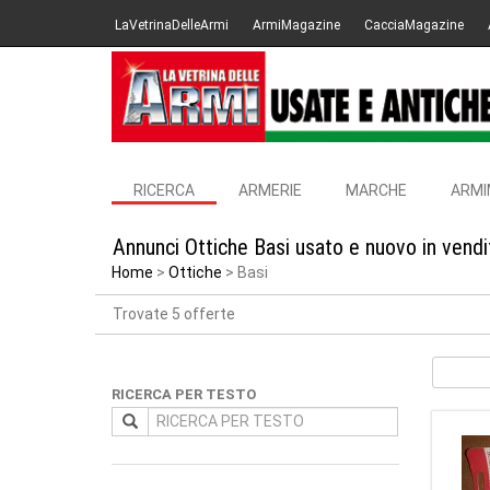
LaVetrinaDelleArmi
ArmiMagazine
CacciaMagazine
RICERCA
ARMERIE
MARCHE
ARMI
Annunci Ottiche Basi usato e nuovo in vend
Home
Ottiche
Basi
Trovate 5 offerte
RICERCA PER TESTO