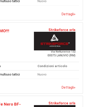
multiuso tattici
Nuovo
Dettagli
»
Strikeforce srls
MO!!!
Via Nettunense 132
00075 LANUVIO (RM)
a
Condizioni articolo
multiuso tattici
Nuovo
Dettagli
»
Strikeforce srls
fe Nero BF-