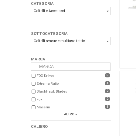
CATEGORIA
Coltelli e Accessori
SOTTOCATEGORIA
Coltelli rescue e multiuso tattici
MARCA
5
FOX Knives
4
Extrema Ratio
2
BlachHawk Blades
2
Fox
1
Maserin
ALTRO
1
Ontario
1
Gerber
CALIBRO
1
Zero Tolerance