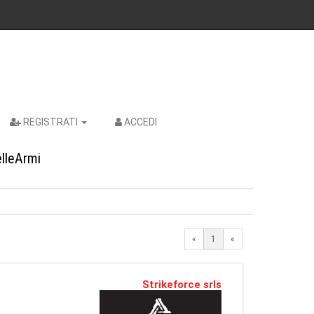
REGISTRATI
ACCEDI
elleArmi
«
1
«
Strikeforce srls